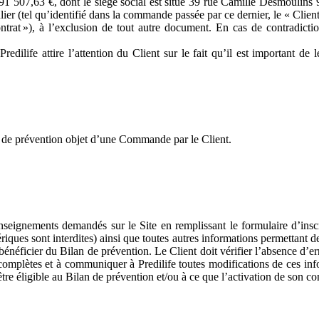
 de 91 507,63 €, dont le siège social est situé 39 rue Camille Desmoulin
lier (tel qu’identifié dans la commande passée par ce dernier, le « Client »
trat »), à l’exclusion de tout autre document. En cas de contradict
dilife attire l’attention du Client sur le fait qu’il est important de 
an de prévention objet d’une Commande par le Client.
nseignements demandés sur le Site en remplissant le formulaire d’ins
riques sont interdites) ainsi que toutes autres informations permettant de
néficier du Bilan de prévention. Le Client doit vérifier l’absence d’er
complètes et à communiquer à Predilife toutes modifications de ces info
être éligible au Bilan de prévention et/ou à ce que l’activation de son co