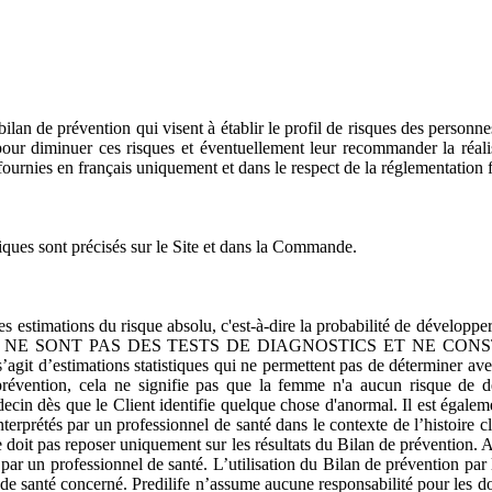
n bilan de prévention qui visent à établir le profil de risques des person
our diminuer ces risques et éventuellement leur recommander la réali
 fournies en français uniquement et dans le respect de la réglementation 
iques sont précisés sur le Site et dans la Commande.
es estimations du risque absolu, c'est-à-dire la probabilité de dévelop
NE SONT PAS DES TESTS DE DIAGNOSTICS ET NE CON
’agit d’estimations statistiques qui ne permettent pas de déterminer av
évention, cela ne signifie pas que la femme n'a aucun risque de dév
cin dès que le Client identifie quelque chose d'anormal. Il est égalem
nterprétés par un professionnel de santé dans le contexte de l’histoire 
ne doit pas reposer uniquement sur les résultats du Bilan de prévention.
par un professionnel de santé. L’utilisation du Bilan de prévention par l
l de santé concerné. Predilife n’assume aucune responsabilité pour les d