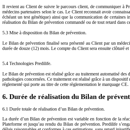
Il revient au Client de suivre le parcours client, de communiquer à Pre
médecins partenaires selon le cas. Le Client reconnait avoir connaissa
échéant un test génétique) ainsi que la communication de certaines in
réalisation du Bilan de prévention commandé ou de tout retard dans ce
5.3 Mise à disposition du Bilan de prévention.
Le Bilan de prévention finalisé sera présenté au Client par un médecin
durée de douze (12) mois. Le compte du Client sera ensuite clôturé et 
5.4 Technologies Predilife.
Le Bilan de prévention est réalisé grâce au traitement automatisé des d
pathologies concernées. Ce traitement est réalisé grâce à un dispositif 
réglementé qui porte au titre de cette règlementation le marquage CE.
6. Durée de réalisation du Bilan de préven
6.1 Durée totale de réalisation d’un Bilan de prévention.
La durée d’un Bilan de prévention est variable en fonction de la réacti
Plateforme et jusqu’au rendu du Bilan de prévention. Predilife s’enga
délais raisonnables et conformes à ces estimations, sans retard injustifi