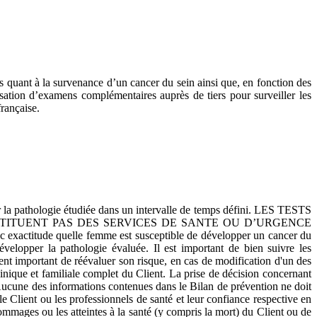
nes quant à la survenance d’un cancer du sein ainsi que, en fonction des
sation d’examens complémentaires auprès de tiers pour surveiller les
française.
per la pathologie étudiée dans un intervalle de temps défini. LES TESTS
STITUENT PAS DES SERVICES DE SANTE OU D’URGENCE
ec exactitude quelle femme est susceptible de développer un cancer du
elopper la pathologie évaluée. Il est important de bien suivre les
ent important de réévaluer son risque, en cas de modification d'un des
clinique et familiale complet du Client. La prise de décision concernant
 Aucune des informations contenues dans le Bilan de prévention ne doit
e Client ou les professionnels de santé et leur confiance respective en
ommages ou les atteintes à la santé (y compris la mort) du Client ou de