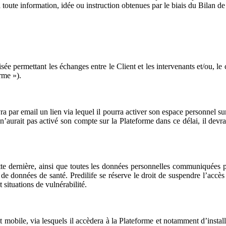
à toute information, idée ou instruction obtenues par le biais du Bilan de
isée permettant les échanges entre le Client et les intervenants et/ou, l
rme »).
par email un lien via lequel il pourra activer son espace personnel sur
n’aurait pas activé son compte sur la Plateforme dans ce délai, il devr
te dernière, ainsi que toutes les données personnelles communiquées pa
 de données de santé. Predilife se réserve le droit de suspendre l’accè
 situations de vulnérabilité.
t mobile, via lesquels il accèdera à la Plateforme et notamment d’installe