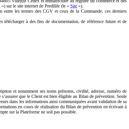
s 94805 Villejuif Cedex et immatriculée au registre du commerce et des
) sur le site internet de Predilife (le «
Site
»).
ion entre les termes des CGV et ceux de la Commande, ces derniers
les télécharger à des fins de documentation, de référence future et de
cription et notamment ses noms prénoms, civilité, adresse, numéro de
 s’assurer que le Client est bien éligible au Bilan de prévention. Seule
reurs dans les informations ainsi communiquées avant validation de sa
rmations en cours de réalisation du Bilan de prévention en écrivant à
mpte sur la Plateforme ne soit pas possible.