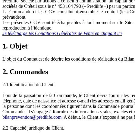
Predilife, société par actions à conseil d’administration, au capital
sociétés de Créteil sous le n° 453 164 790 (« Predilife ») par un particu
La Commande et les CGV constituent ensemble le contrat (le « Con
prévaudront.
Les présentes CGV sont téléchargeables à tout moment sur le Site. Pre
reproduction à l’identique.
Je télécharge les Conditions Générales de Vente en cliquant ici
1. Objet
L’objet du Contrat est de décrire les conditions de réalisation du Bil
2. Commandes
2.1 Identification du Client.
Lors de la passation de la Commande, le Client devra fournir les re
téléphone, date de naissance et adresse e-mail (les adresses email géné
la personne dont les coordonnées figurent dans la Commande pourra bé
Commande. Il s’engage à fournir des informations vraies, exactes et 
bilanprevention@predilife.com
. A défaut, le Client s’expose à ne pas 
2.2 Capacité juridique du Client.