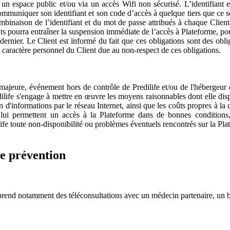
 un espace public et/ou via un accès Wifi non sécurisé. L’identifiant 
ommuniquer son identifiant et son code d’accès à quelque tiers que ce so
mbinaison de l’identifiant et du mot de passe attribués à chaque Client 
ents pourra entraîner la suspension immédiate de l’accès à Plateforme, p
dernier. Le Client est informé du fait que ces obligations sont des oblig
à caractère personnel du Client due au non-respect de ces obligations.
e majeure, événement hors de contrôle de Predilife et/ou de l'hébergeu
dilife s'engage à mettre en œuvre les moyens raisonnables dont elle dis
ion d'informations par le réseau Internet, ainsi que les coûts propres à l
lise lui permettent un accès à la Plateforme dans de bonnes condition
ilife toute non-disponibilité ou problèmes éventuels rencontrés sur la P
de prévention
mprend notamment des téléconsultations avec un médecin partenaire, un bila