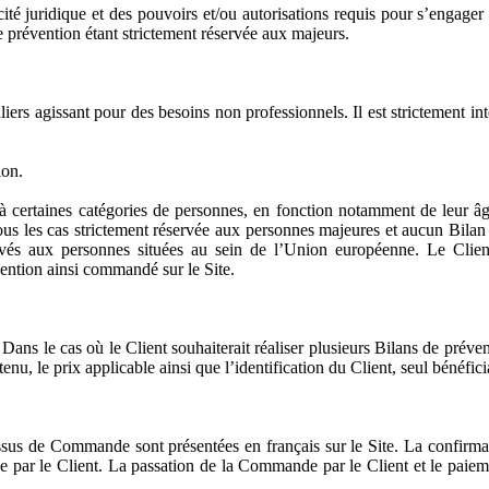
cité juridique et des pouvoirs et/ou autorisations requis pour s’engage
 prévention étant strictement réservée aux majeurs.
iers agissant pour des besoins non professionnels. Il est strictement in
ion.
’à certaines catégories de personnes, en fonction notamment de leur âge
 tous les cas strictement réservée aux personnes majeures et aucun Bilan
ervés aux personnes situées au sein de l’Union européenne. Le Client 
vention ainsi commandé sur le Site.
s le cas où le Client souhaiterait réaliser plusieurs Bilans de prév
, le prix applicable ainsi que l’identification du Client, seul bénéfi
cessus de Commande sont présentées en français sur le Site. La confirm
 par le Client. La passation de la Commande par le Client et le paiem