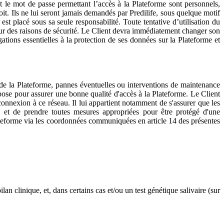
et le mot de passe permettant l’accès à la Plateforme sont personnels,
it. Ils ne lui seront jamais demandés par Predilife, sous quelque motif
est placé sous sa seule responsabilité. Toute tentative d’utilisation du
our des raisons de sécurité. Le Client devra immédiatement changer son
ations essentielles à la protection de ses données sur la Plateforme et
r de la Plateforme, pannes éventuelles ou interventions de maintenance
pose pour assurer une bonne qualité d'accès à la Plateforme. Le Client
a connexion à ce réseau. Il lui appartient notamment de s'assurer que les
s, et de prendre toutes mesures appropriées pour être protégé d'une
lateforme via les coordonnées communiquées en article 14 des présentes
n clinique, et, dans certains cas et/ou un test génétique salivaire (sur