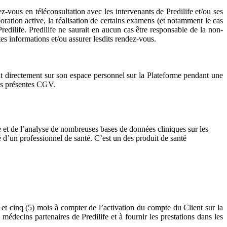
ez-vous en téléconsultation avec les intervenants de Predilife et/ou ses
oration active, la réalisation de certains examens (et notamment le cas
edilife. Predilife ne saurait en aucun cas être responsable de la non-
s informations et/ou assurer lesdits rendez-vous.
ient directement sur son espace personnel sur la Plateforme pendant une
des présentes CGV.
de et de l’analyse de nombreuses bases de données cliniques sur les
té d’un professionnel de santé. C’est un des produit de santé
3) et cinq (5) mois à compter de l’activation du compte du Client sur la
édecins partenaires de Predilife et à fournir les prestations dans les