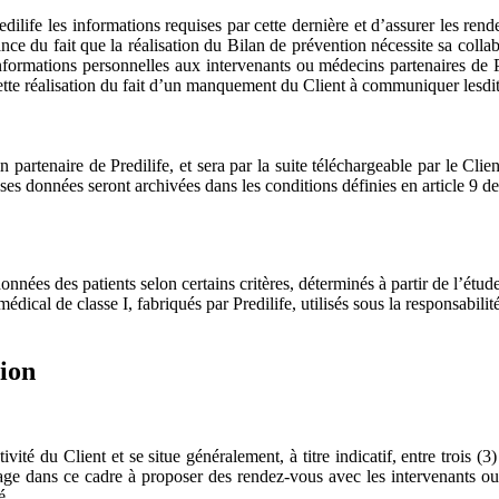
dilife les informations requises par cette dernière et d’assurer les rend
nce du fait que la réalisation du Bilan de prévention nécessite sa collab
formations personnelles aux intervenants ou médecins partenaires de Pr
tte réalisation du fait d’un manquement du Client à communiquer lesdite
 partenaire de Predilife, et sera par la suite téléchargeable par le Cl
ses données seront archivées dans les conditions définies en article 9 
onnées des patients selon certains critères, déterminés à partir de l’étu
médical de classe I, fabriqués par Predilife, utilisés sous la responsabili
tion
vité du Client et se situe généralement, à titre indicatif, entre trois (
ge dans ce cadre à proposer des rendez-vous avec les intervenants ou m
é.