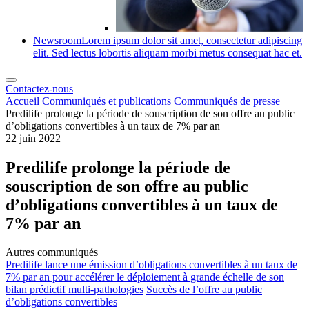
Newsroom
Lorem ipsum dolor sit amet, consectetur adipiscing
elit. Sed lectus lobortis aliquam morbi metus consequat hac et.
Contactez-nous
Accueil
Communiqués et publications
Communiqués de presse
Predilife prolonge la période de souscription de son offre au public
d’obligations convertibles à un taux de 7% par an
22 juin 2022
Predilife prolonge la période de
souscription de son offre au public
d’obligations convertibles à un taux de
7% par an
Autres communiqués
Predilife lance une émission d’obligations convertibles à un taux de
7% par an pour accélérer le déploiement à grande échelle de son
bilan prédictif multi-pathologies
Succès de l’offre au public
d’obligations convertibles