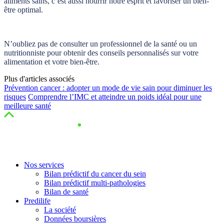
aliments sains, c’est aussi nourrir notre esprit et favoriser un bien-
être optimal.
N’oubliez pas de consulter un professionnel de la santé ou un
nutritionniste pour obtenir des conseils personnalisés sur votre
alimentation et votre bien-être.
Plus d'articles associés
Prévention cancer : adopter un mode de vie sain pour diminuer les
risques
Comprendre l’IMC et atteindre un poids idéal pour une
meilleure santé
Nos services
Bilan prédictif du cancer du sein
Bilan prédictif multi-pathologies
Bilan de santé
Predilife
La société
Données boursières