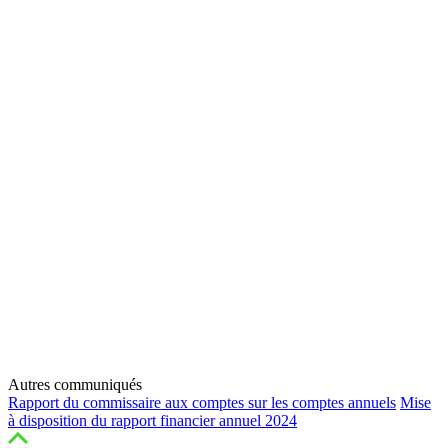
Autres communiqués
Rapport du commissaire aux comptes sur les comptes annuels
Mise
à disposition du rapport financier annuel 2024