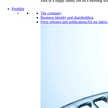
Shot of a happy family out on a morning wa
Predilife
The company
Business identity and shareholding
Press releases and publications
All our lates