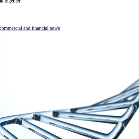
lk together
t commercial and financial news